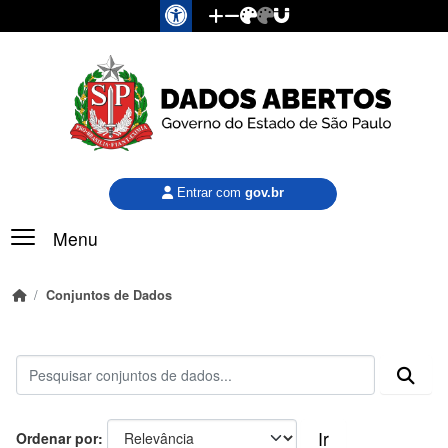
Pular para o conteúdo principal
Entrar com
gov.br
Menu
Conjuntos de Dados
Ir
Ordenar por