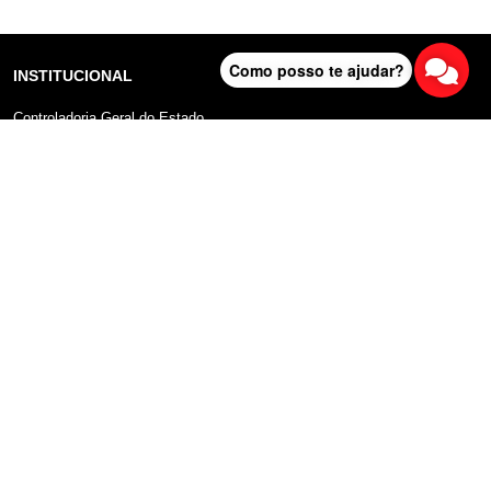
Como posso te ajudar?
INSTITUCIONAL
Controladoria Geral do Estado
Radar Anticorrupção
Portal da Transparência
Lei Geral de Proteção de Dados (LGPD)
Comunicação
DADOS ABERTOS
Sobre o Portal
Manual do Usuário
Planos de Dados Abertos
Declaração sobre uso de Cookies