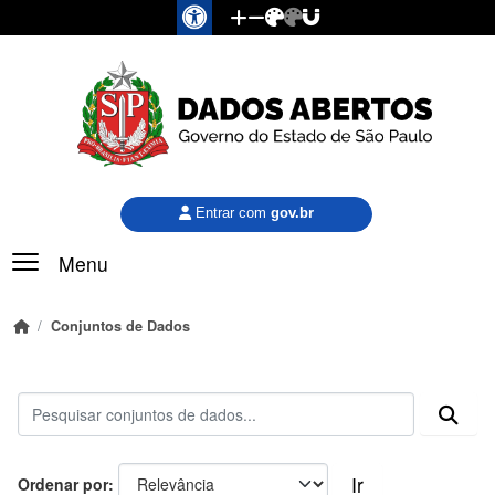
Pular para o conteúdo principal
Entrar com
gov.br
Menu
Conjuntos de Dados
Ir
Ordenar por