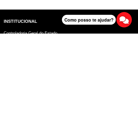
Como posso te ajudar?
INSTITUCIONAL
Controladoria Geral do Estado
Radar Anticorrupção
Portal da Transparência
Lei Geral de Proteção de Dados (LGPD)
Comunicação
DADOS ABERTOS
Sobre o Portal
Manual do Usuário
Planos de Dados Abertos
Declaração sobre uso de Cookies