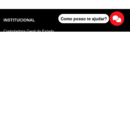
Como posso te ajudar?
INSTITUCIONAL
Controladoria Geral do Estado
Radar Anticorrupção
Portal da Transparência
Lei Geral de Proteção de Dados (LGPD)
Comunicação
DADOS ABERTOS
Sobre o Portal
Manual do Usuário
Planos de Dados Abertos
Declaração sobre uso de Cookies