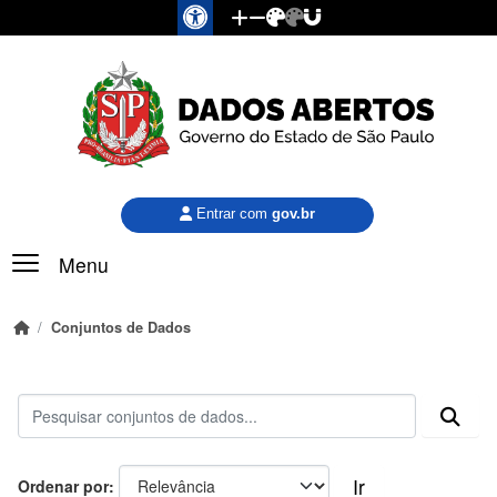
Pular para o conteúdo principal
Entrar com
gov.br
Menu
Conjuntos de Dados
Ir
Ordenar por