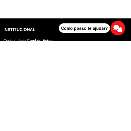
Como posso te ajudar?
INSTITUCIONAL
Controladoria Geral do Estado
Radar Anticorrupção
Portal da Transparência
Lei Geral de Proteção de Dados (LGPD)
Comunicação
DADOS ABERTOS
Sobre o Portal
Manual do Usuário
Planos de Dados Abertos