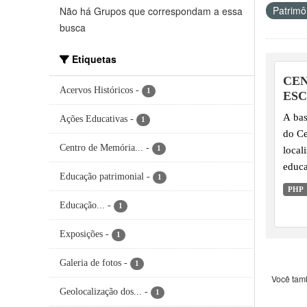
Patrimôn
Não há Grupos que correspondam a essa
busca
Etiquetas
CEN
Acervos Históricos
-
1
ESC
A bas
Ações Educativas
-
1
do Ce
Centro de Memória...
-
local
1
educa
Educação patrimonial
-
1
Acerv
PHP
diant
Educação...
-
1
Exposições
-
1
Galeria de fotos
-
1
Você tam
Geolocalização dos...
-
1