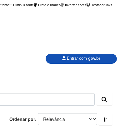
 fonte
Diminuir fonte
Preto e branco
Inverter cores
Destacar links
Entrar com
gov.br
Ir
Ordenar por