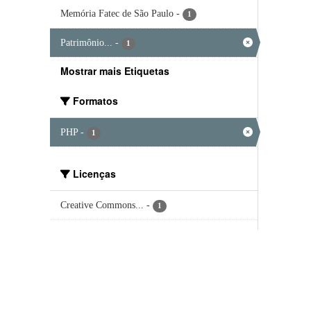
Memória Fatec de São Paulo
-
1
Patrimônio...
-
1
Mostrar mais Etiquetas
Formatos
PHP
-
1
Licenças
Creative Commons...
-
1