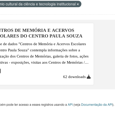
io cultural da ciência e tecnologia institucional
TROS DE MEMÓRIA E ACERVOS
OLARES DO CENTRO PAULA SOUZA
e de dados "Centros de Memória e Acervos Escolares
ntro Paula Souza" contempla informações sobre a
ização dos Centros de Memórias, galeria de fotos, ações
tivas - exposições, visitas aos Centros de Memórias /
os históricos e publicações, desde o ano de 2008 em
e.
62 downloads
bém pode ter acesso a esses registros usando a
API
(veja
Documentação da API
).