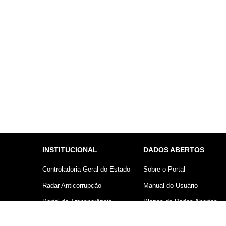
INSTITUCIONAL
DADOS ABERTOS
Controladoria Geral do Estado
Sobre o Portal
Radar Anticorrupção
Manual do Usuário
Portal da Transparência
Planos de Dados Abertos
Lei Geral de Proteção de
Declaração sobre uso de