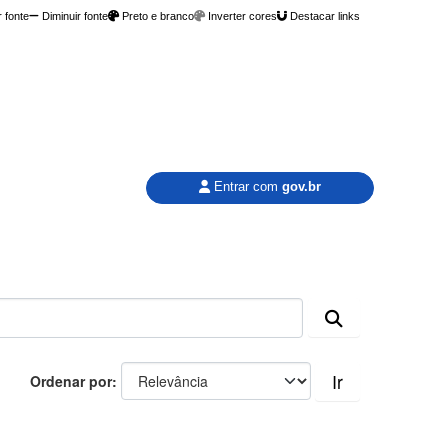
 fonte
Diminuir fonte
Preto e branco
Inverter cores
Destacar links
Entrar com
gov.br
Ir
Ordenar por