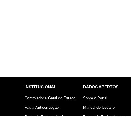
INSTITUCIONAL
DADOS ABERTOS
Controladoria Geral do Estado
Sobre o Portal
Radar Anticorrupção
Manual do Usuário
Portal da Transparência
Planos de Dados Abertos
Lei Geral de Proteção de
Declaração sobre uso de