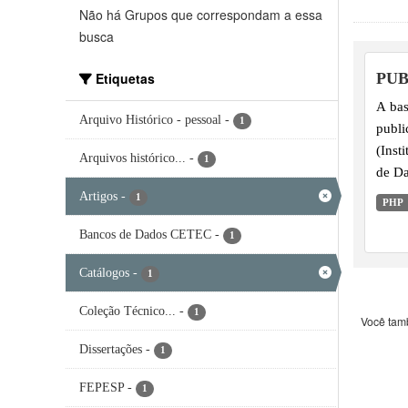
Não há Grupos que correspondam a essa
busca
Etiquetas
PU
A bas
Arquivo Histórico - pessoal
-
1
publi
(Inst
Arquivos histórico...
-
1
de Da
Anchi
Artigos
-
1
PHP
Legis
Bancos de Dados CETEC
-
Mater
1
Pers
Catálogos
-
1
Coleção Técnico...
-
1
Você tam
Dissertações
-
1
FEPESP
-
1