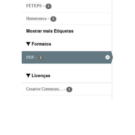
FETEPS
-
1
Hemeroteca
-
1
Mostrar mais Etiquetas
Formatos
PHP
-
1
Licenças
Creative Commons...
-
1