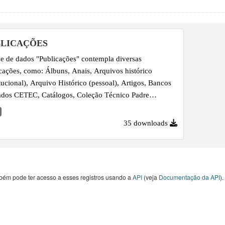
BLICAÇÕES
e de dados "Publicações" contempla diversas
cações, como: Álbuns, Anais, Arquivos histórico
itucional), Arquivo Histórico (pessoal), Artigos, Bancos
dos CETEC, Catálogos, Coleção Técnico Padre
eta, Dissertações, FEPESP, FETEPS, Hemeroteca,
lação, Lives, <asterclass e Vídeos Institucionais, Livros,
35 downloads
ial Didático, Puclicações CPS, Revistas, Revista
pectiv@s, SIPLAM, SEMTEC, Teses.
bém pode ter acesso a esses registros usando a
API
(veja
Documentação da API
).