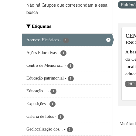
Patrimôn
Não há Grupos que correspondam a essa
busca
Etiquetas
CEN
Acervos Históricos
-
1
ESC
A bas
Ações Educativas
-
1
do Ce
Centro de Memória...
-
local
1
educa
Educação patrimonial
-
1
Acerv
PHP
diant
Educação...
-
1
Exposições
-
1
Galeria de fotos
-
1
Você tam
Geolocalização dos...
-
1