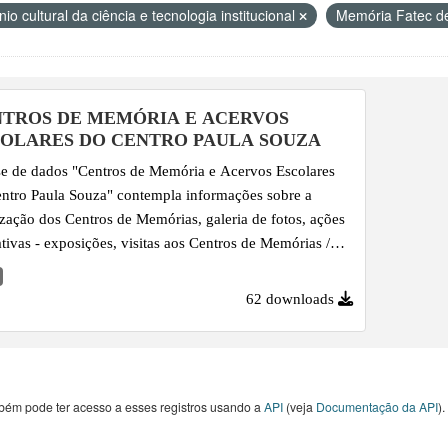
io cultural da ciência e tecnologia institucional
Memória Fatec d
TROS DE MEMÓRIA E ACERVOS
OLARES DO CENTRO PAULA SOUZA
e de dados "Centros de Memória e Acervos Escolares
ntro Paula Souza" contempla informações sobre a
ização dos Centros de Memórias, galeria de fotos, ações
tivas - exposições, visitas aos Centros de Memórias /
os históricos e publicações, desde o ano de 2008 em
e.
62 downloads
bém pode ter acesso a esses registros usando a
API
(veja
Documentação da API
).