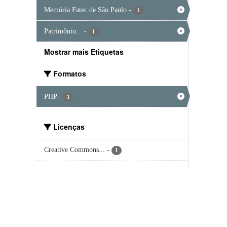
Memória Fatec de São Paulo
-
1
Patrimônio...
-
1
Mostrar mais Etiquetas
Formatos
PHP
-
1
Licenças
Creative Commons...
-
1