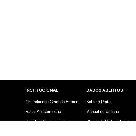
INSTITUCIONAL
DADOS ABERTOS
Controladoria Geral do Estado
Sobre o Portal
Radar Anticorrupção
Manual do Usuário
Portal da Transparência
Planos de Dados Abertos
Lei Geral de Proteção de
Declaração sobre uso de