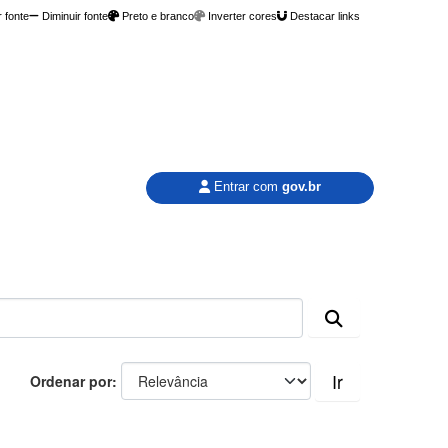
 fonte
Diminuir fonte
Preto e branco
Inverter cores
Destacar links
Entrar com
gov.br
Ir
Ordenar por