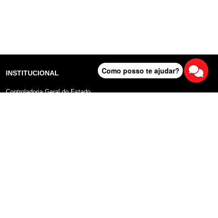
Como posso te ajudar?
INSTITUCIONAL
Controladoria Geral do Estado
Radar Anticorrupção
Portal da Transparência
Lei Geral de Proteção de Dados (LGPD)
Comunicação
DADOS ABERTOS
Sobre o Portal
Manual do Usuário