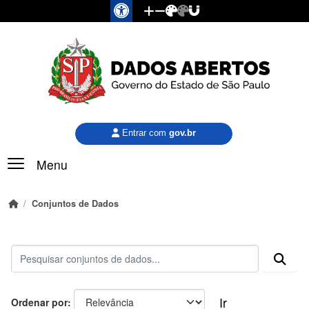
Pular para o conteúdo principal
Entrar com
gov.br
Menu
Conjuntos de Dados
Ir
Ordenar por