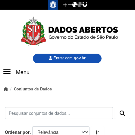
Pular para o conteúdo principal
Entrar com
gov.br
Menu
Conjuntos de Dados
Ir
Ordenar por