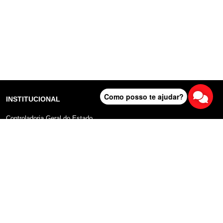
Como posso te ajudar?
INSTITUCIONAL
Controladoria Geral do Estado
Radar Anticorrupção
Portal da Transparência
Lei Geral de Proteção de Dados (LGPD)
Comunicação
DADOS ABERTOS