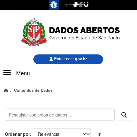
Pular para o conteúdo principal
Entrar com
gov.br
Menu
Conjuntos de Dados
Ir
Ordenar por