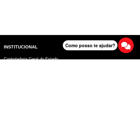
Como posso te ajudar?
INSTITUCIONAL
Controladoria Geral do Estado
Radar Anticorrupção
Portal da Transparência
Lei Geral de Proteção de Dados (LGPD)
Comunicação
DADOS ABERTOS
Sobre o Portal
Manual do Usuário