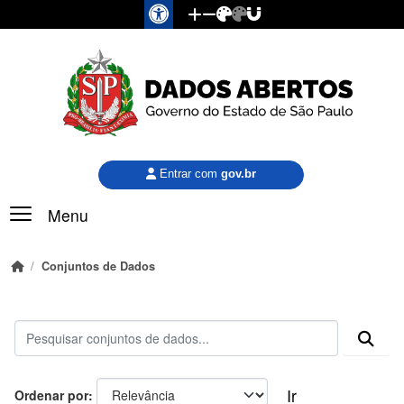
Pular para o conteúdo principal
Entrar com
gov.br
Menu
Conjuntos de Dados
Ir
Ordenar por