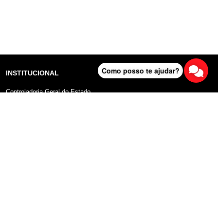
Como posso te ajudar?
INSTITUCIONAL
Controladoria Geral do Estado
Radar Anticorrupção
Portal da Transparência
Lei Geral de Proteção de Dados (LGPD)
Comunicação
DADOS ABERTOS
Sobre o Portal
Manual do Usuário