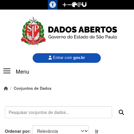
Pular para o conteúdo principal
Entrar com
gov.br
Menu
Conjuntos de Dados
Ir
Ordenar por