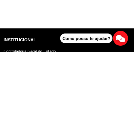
Como posso te ajudar?
INSTITUCIONAL
Controladoria Geral do Estado
Radar Anticorrupção
Portal da Transparência
Lei Geral de Proteção de Dados (LGPD)
Comunicação
DADOS ABERTOS
Sobre o Portal
Manual do Usuário