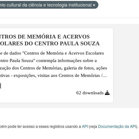
io cultural da ciência e tecnologia institucional
TROS DE MEMÓRIA E ACERVOS
OLARES DO CENTRO PAULA SOUZA
e de dados "Centros de Memória e Acervos Escolares
ntro Paula Souza" contempla informações sobre a
ização dos Centros de Memórias, galeria de fotos, ações
tivas - exposições, visitas aos Centros de Memórias /
os históricos e publicações, desde o ano de 2008 em
e.
62 downloads
bém pode ter acesso a esses registros usando a
API
(veja
Documentação da API
).