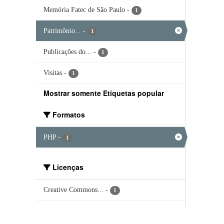
Memória Fatec de São Paulo
-
1
Patrimônio...
-
1
Publicações do...
-
1
Visitas
-
1
Mostrar somente Etiquetas popular
Formatos
PHP
-
1
Licenças
Creative Commons...
-
1