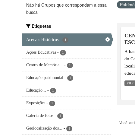
Patrimôn
Não há Grupos que correspondam a essa
busca
Etiquetas
CEN
Acervos Históricos
-
1
ESC
A bas
Ações Educativas
-
1
do Ce
Centro de Memória...
-
local
1
educa
Educação patrimonial
-
1
Acerv
PHP
diant
Educação...
-
1
Exposições
-
1
Galeria de fotos
-
1
Você tam
Geolocalização dos...
-
1