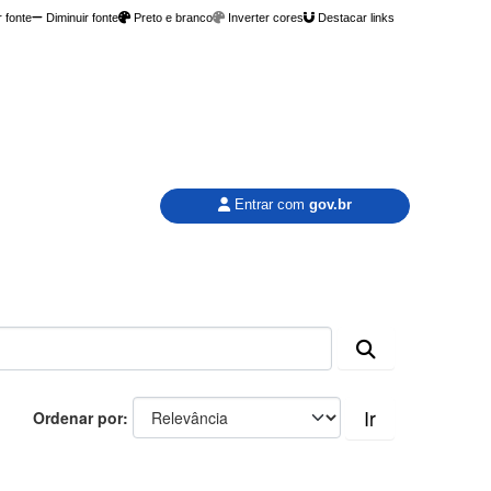
 fonte
Diminuir fonte
Preto e branco
Inverter cores
Destacar links
Entrar com
gov.br
Ir
Ordenar por