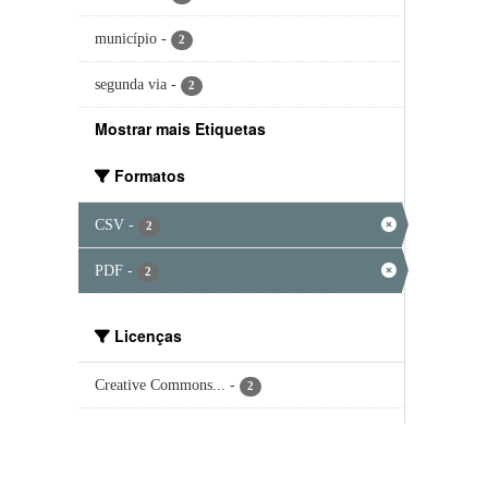
município
-
2
segunda via
-
2
Mostrar mais Etiquetas
Formatos
CSV
-
2
PDF
-
2
Licenças
Creative Commons...
-
2