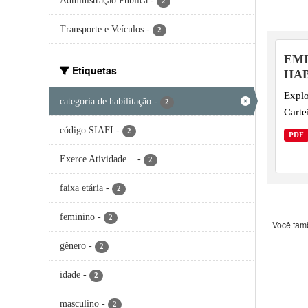
Administração Pública
-
2
Transporte e Veículos
-
2
EMI
Etiquetas
HAB
Explo
categoria de habilitação
-
2
Carte
código SIAFI
-
2
PDF
Exerce Atividade...
-
2
faixa etária
-
2
feminino
-
2
Você tam
gênero
-
2
idade
-
2
masculino
-
2