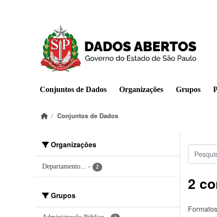
Pular para o conteúdo principal
Conjuntos de Dados
Organizações
Grupos
P
Conjuntos de Dados
Organizações
Departamento...
-
2
2 co
Grupos
Formatos