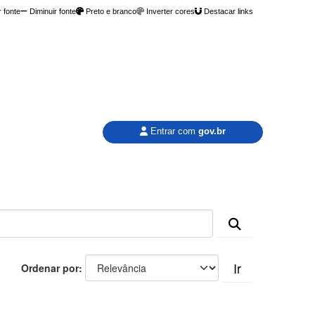
 fonte
Diminuir fonte
Preto e branco
Inverter cores
Destacar links
Entrar com
gov.br
Ir
Ordenar por