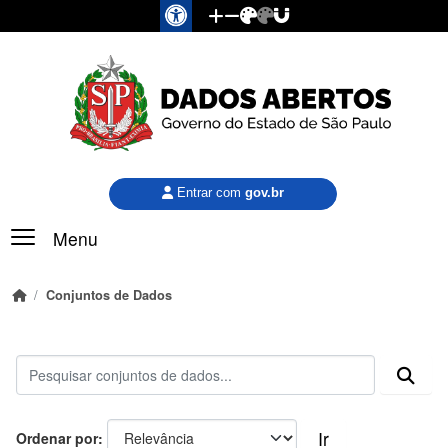
Pular para o conteúdo principal
Entrar com
gov.br
Menu
Conjuntos de Dados
Ir
Ordenar por