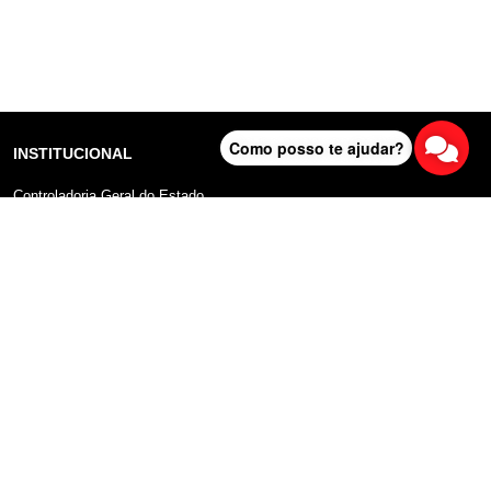
Como posso te ajudar?
INSTITUCIONAL
Controladoria Geral do Estado
Radar Anticorrupção
Portal da Transparência
Lei Geral de Proteção de Dados (LGPD)
Comunicação
DADOS ABERTOS
Sobre o Portal
Manual do Usuário