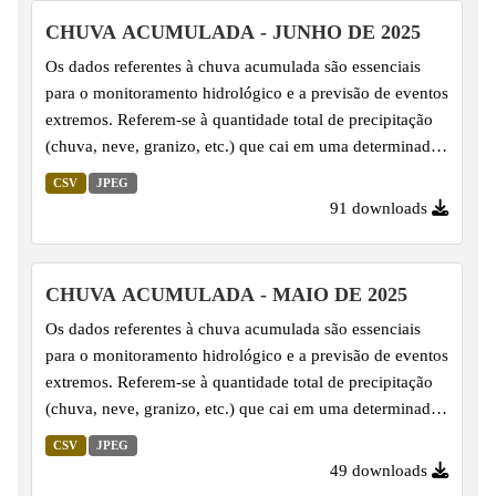
padronização. Por essa razão, é amplamente utilizado na
CHUVA ACUMULADA - JUNHO DE 2025
climatologia para monitorar e comparar anomalias de
Os dados referentes à chuva acumulada são essenciais
precipitação de modo abrangente, facilitando a
para o monitoramento hidrológico e a previsão de eventos
identificação de condições de seca...
extremos. Referem-se à quantidade total de precipitação
(chuva, neve, granizo, etc.) que cai em uma determinada
área durante um período específico, registrada em pontos
CSV
JPEG
de monitoramento.
91 downloads
CHUVA ACUMULADA - MAIO DE 2025
Os dados referentes à chuva acumulada são essenciais
para o monitoramento hidrológico e a previsão de eventos
extremos. Referem-se à quantidade total de precipitação
(chuva, neve, granizo, etc.) que cai em uma determinada
área durante um período específico, registrada em pontos
CSV
JPEG
de monitoramento.
49 downloads