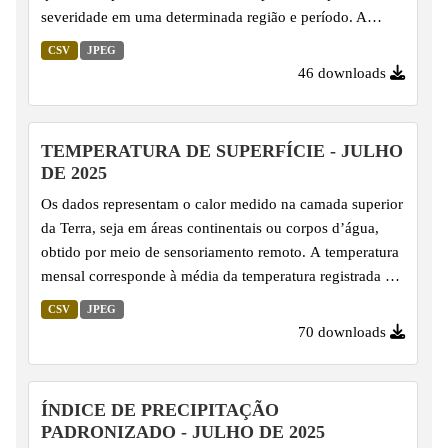
severidade em uma determinada região e período. A
magnitude é calculada com base na duração e na
CSV
JPEG
intensidade do déficit hídrico, ou seja, no somatório dos
46 downloads
valores do Índice de Precipitação Padronizado (SPI)
durante eventos de seca, oferecendo uma visão
abrangente sobre o impacto da escassez de água.
TEMPERATURA DE SUPERFÍCIE - JULHO
DE 2025
Os dados representam o calor medido na camada superior
da Terra, seja em áreas continentais ou corpos d’água,
obtido por meio de sensoriamento remoto. A temperatura
mensal corresponde à média da temperatura registrada em
uma região ao longo do mês, expressa em graus Celsius.
CSV
JPEG
Este indicador é importante para entender as variações
70 downloads
climáticas, as tendências sazonais e para identificar
fenômenos como ilhas de calor, além de subsidiar estudos
ambientais e o planejamento territorial.
ÍNDICE DE PRECIPITAÇÃO
PADRONIZADO - JULHO DE 2025