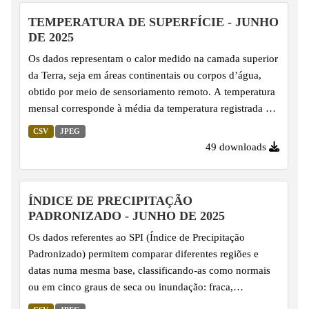
abrangente sobre o impacto da escassez de água.
TEMPERATURA DE SUPERFÍCIE - JUNHO
DE 2025
Os dados representam o calor medido na camada superior
da Terra, seja em áreas continentais ou corpos d’água,
obtido por meio de sensoriamento remoto. A temperatura
mensal corresponde à média da temperatura registrada em
uma região ao longo do mês, expressa em graus Celsius.
CSV
JPEG
Este indicador é importante para entender as variações
49 downloads
climáticas, as tendências sazonais e para identificar
fenômenos como ilhas de calor, além de subsidiar estudos
ambientais e o planejamento territorial.
ÍNDICE DE PRECIPITAÇÃO
PADRONIZADO - JUNHO DE 2025
Os dados referentes ao SPI (Índice de Precipitação
Padronizado) permitem comparar diferentes regiões e
datas numa mesma base, classificando-as como normais
ou em cinco graus de seca ou inundação: fraca,
moderada, grave, extrema e excepcional. O SPI é