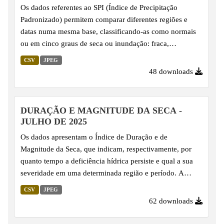
Os dados referentes ao SPI (Índice de Precipitação
Padronizado) permitem comparar diferentes regiões e
datas numa mesma base, classificando-as como normais
ou em cinco graus de seca ou inundação: fraca,
moderada, grave, extrema e excepcional. O SPI é
CSV
JPEG
calculado com base na série histórica de precipitação,
48 downloads
utilizando uma função de distribuição de probabilidade
Gama ajustada aos dados, o que possibilita sua
padronização. Por essa razão, é amplamente utilizado na
DURAÇÃO E MAGNITUDE DA SECA -
climatologia para monitorar e comparar anomalias de
JULHO DE 2025
precipitação de modo abrangente, facilitando a
Os dados apresentam o Índice de Duração e de
identificação de condições de seca...
Magnitude da Seca, que indicam, respectivamente, por
quanto tempo a deficiência hídrica persiste e qual a sua
severidade em uma determinada região e período. A
magnitude é calculada com base na duração e na
CSV
JPEG
intensidade do déficit hídrico, ou seja, no somatório dos
62 downloads
valores do Índice de Precipitação Padronizado (SPI)
durante eventos de seca, oferecendo uma visão