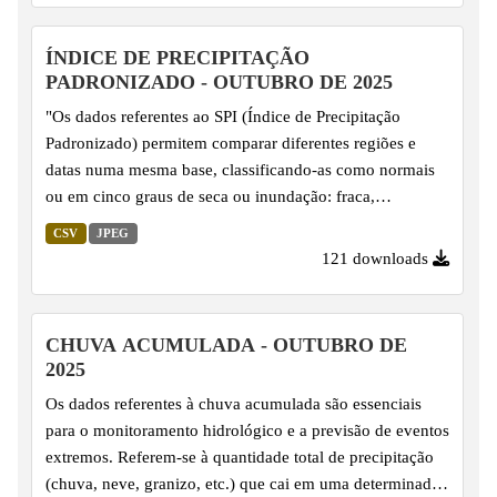
durante eventos de seca, oferecendo uma visão
abrangente sobre o impacto da escassez de água."
ÍNDICE DE PRECIPITAÇÃO
PADRONIZADO - OUTUBRO DE 2025
"Os dados referentes ao SPI (Índice de Precipitação
Padronizado) permitem comparar diferentes regiões e
datas numa mesma base, classificando-as como normais
ou em cinco graus de seca ou inundação: fraca,
moderada, grave, extrema e excepcional. O SPI é
CSV
JPEG
calculado com base na série histórica de precipitação,
121 downloads
utilizando uma função de distribuição de probabilidade
Gama ajustada aos dados, o que possibilita sua
padronização. Por essa razão, é amplamente utilizado na
CHUVA ACUMULADA - OUTUBRO DE
climatologia para monitorar e comparar anomalias de
2025
precipitação de modo abrangente, facilitando a
Os dados referentes à chuva acumulada são essenciais
identificação de condições de...
para o monitoramento hidrológico e a previsão de eventos
extremos. Referem-se à quantidade total de precipitação
(chuva, neve, granizo, etc.) que cai em uma determinada