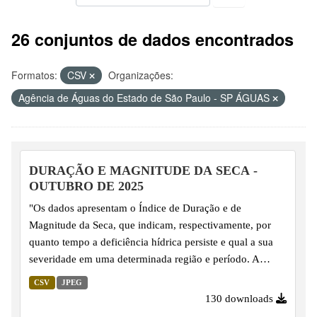
26 conjuntos de dados encontrados
Formatos:
CSV
Organizações:
Agência de Águas do Estado de São Paulo - SP ÁGUAS
DURAÇÃO E MAGNITUDE DA SECA -
OUTUBRO DE 2025
"Os dados apresentam o Índice de Duração e de
Magnitude da Seca, que indicam, respectivamente, por
quanto tempo a deficiência hídrica persiste e qual a sua
severidade em uma determinada região e período. A
magnitude é calculada com base na duração e na
CSV
JPEG
intensidade do déficit hídrico, ou seja, no somatório dos
130 downloads
valores do Índice de Precipitação Padronizado (SPI)