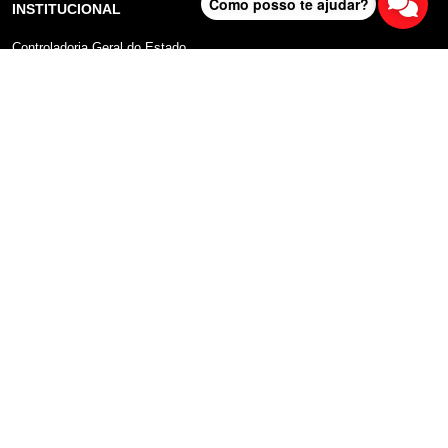
Como posso te ajudar?
INSTITUCIONAL
Controladoria Geral do Estado
Radar Anticorrupção
Portal da Transparência
Lei Geral de Proteção de Dados (LGPD)
Comunicação
DADOS ABERTOS
Sobre o Portal
Manual do Usuário
Planos de Dados Abertos
Declaração sobre uso de Cookies
FALA SP