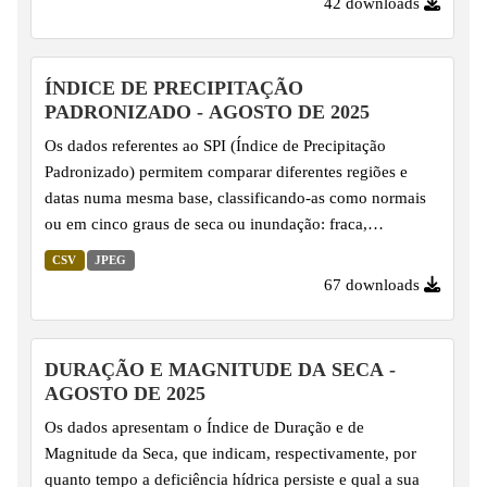
42 downloads
ÍNDICE DE PRECIPITAÇÃO
PADRONIZADO - AGOSTO DE 2025
Os dados referentes ao SPI (Índice de Precipitação
Padronizado) permitem comparar diferentes regiões e
datas numa mesma base, classificando-as como normais
ou em cinco graus de seca ou inundação: fraca,
moderada, grave, extrema e excepcional. O SPI é
CSV
JPEG
calculado com base na série histórica de precipitação,
67 downloads
utilizando uma função de distribuição de probabilidade
Gama ajustada aos dados, o que possibilita sua
padronização. Por essa razão, é amplamente utilizado na
DURAÇÃO E MAGNITUDE DA SECA -
climatologia para monitorar e comparar anomalias de
AGOSTO DE 2025
precipitação de modo abrangente, facilitando a
Os dados apresentam o Índice de Duração e de
identificação de condições de seca...
Magnitude da Seca, que indicam, respectivamente, por
quanto tempo a deficiência hídrica persiste e qual a sua