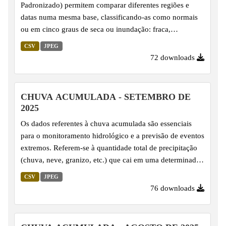
Padronizado) permitem comparar diferentes regiões e
datas numa mesma base, classificando-as como normais
ou em cinco graus de seca ou inundação: fraca,
moderada, grave, extrema e excepcional. O SPI é
CSV
JPEG
calculado com base na série histórica de precipitação,
72 downloads
utilizando uma função de distribuição de probabilidade
Gama ajustada aos dados, o que possibilita sua
padronização. Por essa razão, é amplamente utilizado na
CHUVA ACUMULADA - SETEMBRO DE
climatologia para monitorar e comparar anomalias de
2025
precipitação de modo abrangente, facilitando a
Os dados referentes à chuva acumulada são essenciais
identificação de condições de...
para o monitoramento hidrológico e a previsão de eventos
extremos. Referem-se à quantidade total de precipitação
(chuva, neve, granizo, etc.) que cai em uma determinada
área durante um período específico, registrada em pontos
CSV
JPEG
de monitoramento.
76 downloads