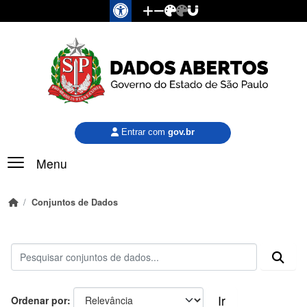
Pular para o conteúdo principal
Entrar com
gov.br
Menu
Conjuntos de Dados
Ir
Ordenar por