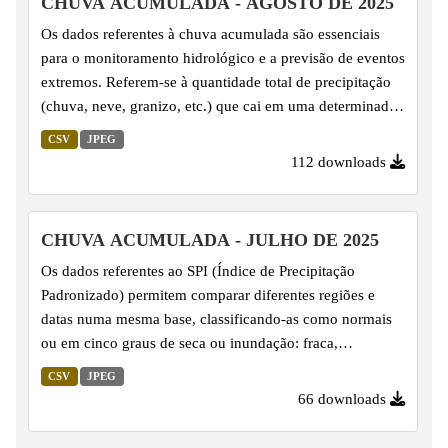
CHUVA ACUMULADA - AGOSTO DE 2025
Os dados referentes à chuva acumulada são essenciais
para o monitoramento hidrológico e a previsão de eventos
extremos. Referem-se à quantidade total de precipitação
(chuva, neve, granizo, etc.) que cai em uma determinada
área durante um período específico, registrada em pontos
CSV
JPEG
de monitoramento.
112 downloads
CHUVA ACUMULADA - JULHO DE 2025
Os dados referentes ao SPI (Índice de Precipitação
Padronizado) permitem comparar diferentes regiões e
datas numa mesma base, classificando-as como normais
ou em cinco graus de seca ou inundação: fraca,
moderada, grave, extrema e excepcional. O SPI é
CSV
JPEG
calculado com base na série histórica de precipitação,
66 downloads
utilizando uma função de distribuição de probabilidade
Gama ajustada aos dados, o que possibilita sua