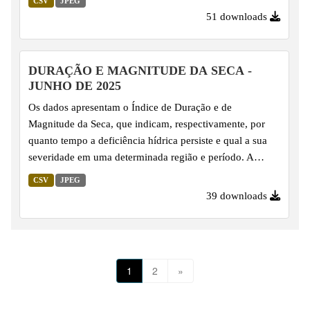
CSV
JPEG
calculado com base na série histórica de precipitação,
51 downloads
utilizando uma função de distribuição de probabilidade
Gama ajustada aos dados, o que possibilita sua
padronização. Por essa razão, é amplamente utilizado na
DURAÇÃO E MAGNITUDE DA SECA -
climatologia para monitorar e comparar anomalias de
JUNHO DE 2025
precipitação de modo abrangente, facilitando a
Os dados apresentam o Índice de Duração e de
identificação de condições de seca...
Magnitude da Seca, que indicam, respectivamente, por
quanto tempo a deficiência hídrica persiste e qual a sua
severidade em uma determinada região e período. A
magnitude é calculada com base na duração e na
CSV
JPEG
intensidade do déficit hídrico, ou seja, no somatório dos
39 downloads
valores do Índice de Precipitação Padronizado (SPI)
durante eventos de seca, oferecendo uma visão
abrangente sobre o impacto da escassez de água.
1
2
»