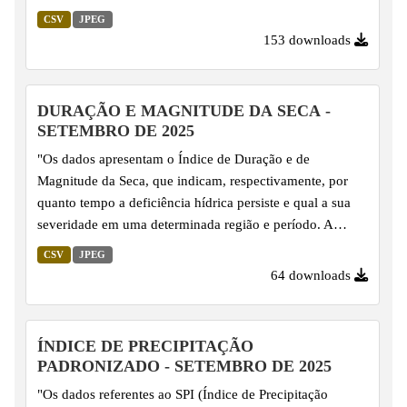
área durante um período específico, registrada em pontos
CSV
JPEG
de monitoramento.
153 downloads
DURAÇÃO E MAGNITUDE DA SECA -
SETEMBRO DE 2025
"Os dados apresentam o Índice de Duração e de
Magnitude da Seca, que indicam, respectivamente, por
quanto tempo a deficiência hídrica persiste e qual a sua
severidade em uma determinada região e período. A
magnitude é calculada com base na duração e na
CSV
JPEG
intensidade do déficit hídrico, ou seja, no somatório dos
64 downloads
valores do Índice de Precipitação Padronizado (SPI)
durante eventos de seca, oferecendo uma visão
abrangente sobre o impacto da escassez de água."
ÍNDICE DE PRECIPITAÇÃO
PADRONIZADO - SETEMBRO DE 2025
"Os dados referentes ao SPI (Índice de Precipitação