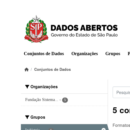
Pular para o conteúdo principal
Conjuntos de Dados
Organizações
Grupos
P
Conjuntos de Dados
Organizações
Fundação Sistema...
-
5
5 co
Grupos
Formatos