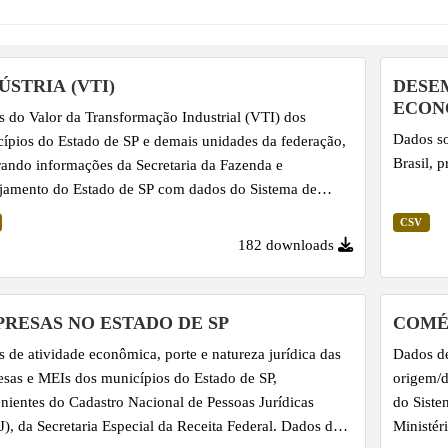
ÚSTRIA (VTI)
DESE
ECON
 do Valor da Transformação Industrial (VTI) dos
Dados so
ípios do Estado de SP e demais unidades da federação,
Brasil, 
rando informações da Secretaria da Fazenda e
jamento do Estado de SP com dados do Sistema de
s Regionais, do IBGE. Série anual a partir de 2002.
CSV
182 downloads
RESAS NO ESTADO DE SP
COMÉ
 de atividade econômica, porte e natureza jurídica das
Dados de
sas e MEIs dos municípios do Estado de SP,
origem/d
nientes do Cadastro Nacional de Pessoas Jurídicas
do Siste
), da Secretaria Especial da Receita Federal. Dados do
Ministér