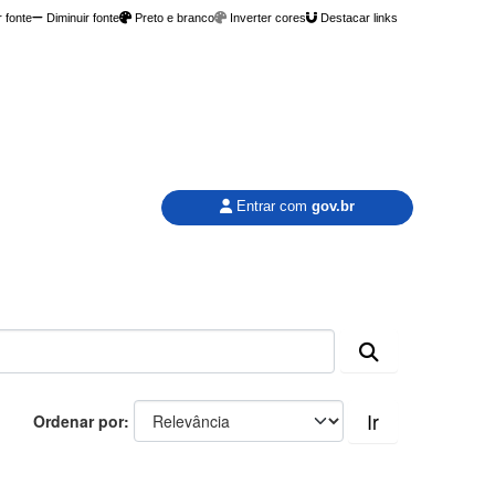
 fonte
Diminuir fonte
Preto e branco
Inverter cores
Destacar links
Entrar com
gov.br
Ir
Ordenar por