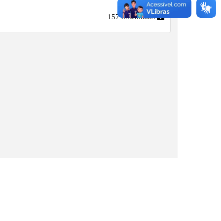
 (MDIC). Série anual referente aos últimos dez anos.
157 downloads