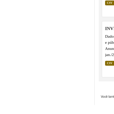
ano c
CSV
IN
Dados
e púb
Anunc
jan./
CSV
Você tam