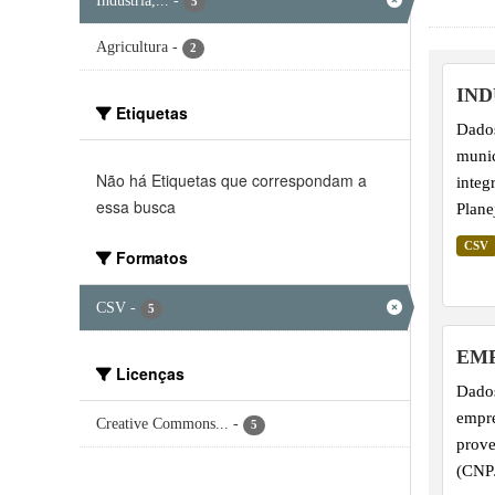
Indústria,...
-
5
Agricultura
-
2
IND
Etiquetas
Dados
munic
Não há Etiquetas que correspondam a
integ
essa busca
Plane
Conta
CSV
Formatos
CSV
-
5
EMP
Licenças
Dados
empre
Creative Commons...
-
5
prove
(CNPJ