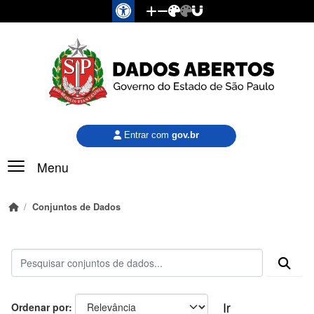
Pular para o conteúdo principal
Entrar com
gov.br
Menu
Conjuntos de Dados
Ir
Ordenar por