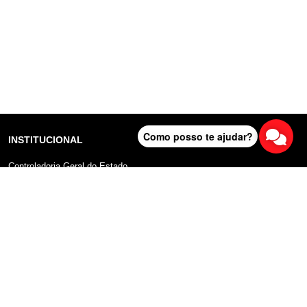
Como posso te ajudar?
INSTITUCIONAL
Controladoria Geral do Estado
Radar Anticorrupção
Portal da Transparência
Lei Geral de Proteção de Dados (LGPD)
Comunicação
DADOS ABERTOS