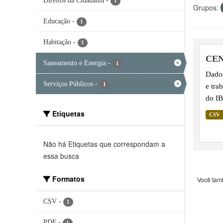
Direitos da Cidadania
-
1
Grupos:
Educação
-
1
Habitação
-
1
CEN
Saneamento e Energia
-
1
Dados
Serviços Públicos
-
1
e tra
do I
Etiquetas
CSV
Não há Etiquetas que correspondam a
essa busca
Formatos
Você tam
CSV
-
1
PDF
-
1