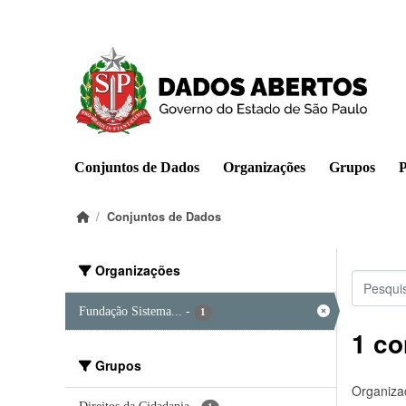
Pular para o conteúdo principal
Conjuntos de Dados
Organizações
Grupos
P
Conjuntos de Dados
Organizações
Fundação Sistema...
-
1
1 co
Grupos
Organiza