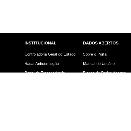
INSTITUCIONAL
DADOS ABERTOS
Controladoria Geral do Estado
Sobre o Portal
Radar Anticorrupção
Manual do Usuário
Portal da Transparência
Planos de Dados Abertos
Lei Geral de Proteção de
Declaração sobre uso de
Dados (LGPD)
Cookies
Comunicação