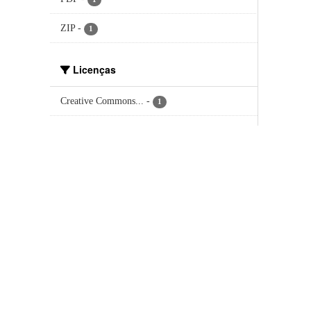
ZIP
-
1
Licenças
Creative Commons...
-
1