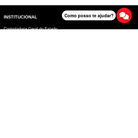
Como posso te ajudar?
INSTITUCIONAL
Controladoria Geral do Estado
Radar Anticorrupção
Portal da Transparência
Lei Geral de Proteção de Dados (LGPD)
Comunicação
DADOS ABERTOS
Sobre o Portal
Manual do Usuário
Planos de Dados Abertos
Declaração sobre uso de Cookies