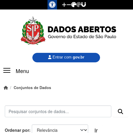
Pular para o conteúdo principal
Entrar com
gov.br
Menu
Conjuntos de Dados
Ir
Ordenar por