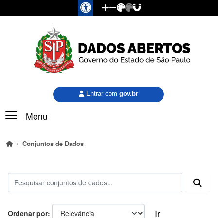
Pular para o conteúdo principal
Entrar com
gov.br
Menu
Conjuntos de Dados
Ir
Ordenar por