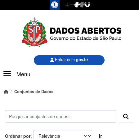
Pular para o conteúdo principal
Entrar com
gov.br
Menu
Conjuntos de Dados
Ir
Ordenar por