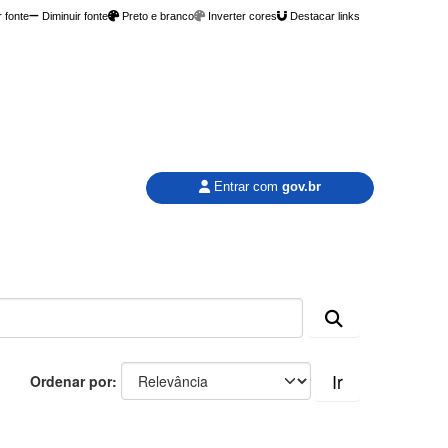
 fonte
Diminuir fonte
Preto e branco
Inverter cores
Destacar links
Entrar com
gov.br
Ir
Ordenar por