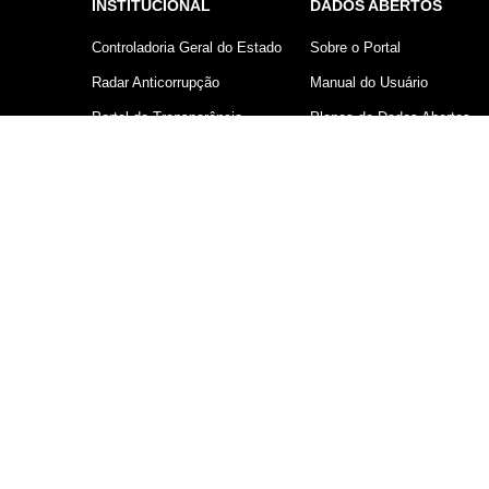
INSTITUCIONAL
DADOS ABERTOS
Controladoria Geral do Estado
Sobre o Portal
Radar Anticorrupção
Manual do Usuário
Portal da Transparência
Planos de Dados Abertos
Lei Geral de Proteção de
Declaração sobre uso de
Dados (LGPD)
Cookies
Comunicação
Controladoria Geral do Estado d
V 1.0.250 - © Copyright 2026 - Prodesp - Comp