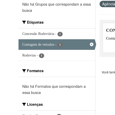
Agência
Não há Grupos que correspondam a essa
busca
Etiquetas
CON
Concessão Rodoviária
-
1
Conta
Contagem de veículos
-
1
Rodovias
-
1
Formatos
Você tam
Não há Formatos que correspondam a
essa busca
Licenças