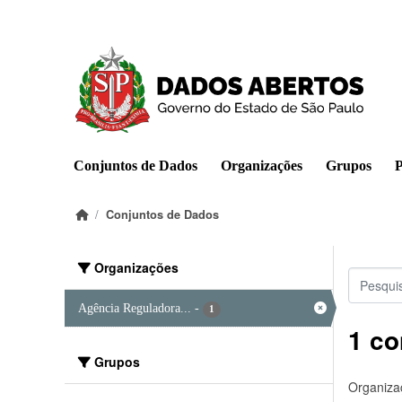
Pular para o conteúdo principal
Conjuntos de Dados
Organizações
Grupos
P
Conjuntos de Dados
Organizações
Agência Reguladora...
-
1
1 co
Grupos
Organiza