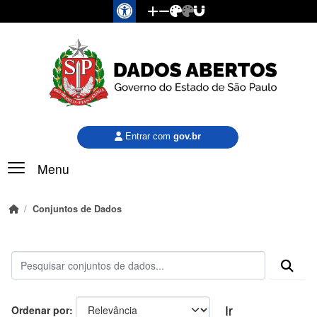
Pular para o conteúdo principal
Entrar com
gov.br
Menu
Conjuntos de Dados
Ir
Ordenar por