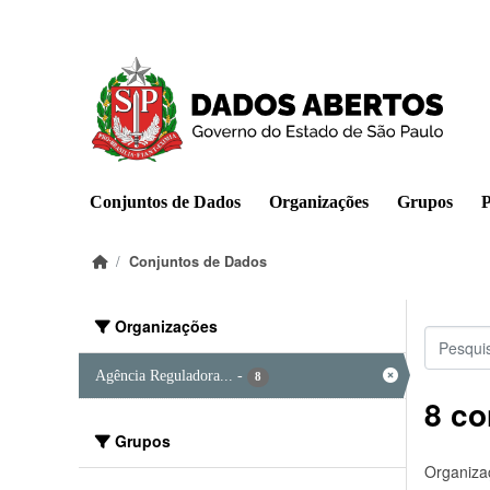
Pular para o conteúdo principal
Conjuntos de Dados
Organizações
Grupos
P
Conjuntos de Dados
Organizações
Agência Reguladora...
-
8
8 co
Grupos
Organiza