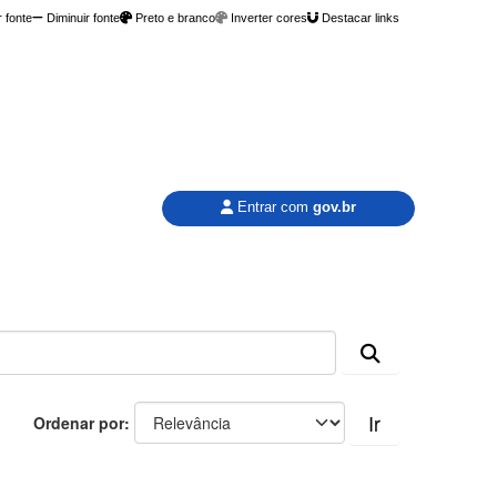
 fonte
Diminuir fonte
Preto e branco
Inverter cores
Destacar links
Entrar com
gov.br
Ir
Ordenar por