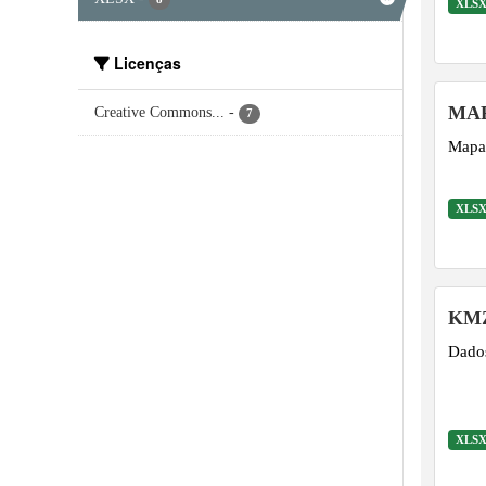
XLS
Licenças
MAP
Creative Commons...
-
7
Mapas
XLS
KM
Dados
XLS