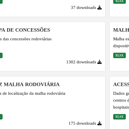
X
XLSX
37 downloads
A DE CONCESSÕES
MALH
 das concessões rodoviárias
Malha es
dispositi
X
XLSX
1302 downloads
Z MALHA RODOVIÁRIA
ACES
 de localização da malha rodoviária
Dados ge
centros 
hospitais
X
XLSX
175 downloads