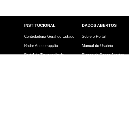
INSTITUCIONAL
DADOS ABERTOS
Controladoria Geral do Estado
Sobre o Portal
Radar Anticorrupção
Manual do Usuário
Portal da Transparência
Planos de Dados Abertos
Lei Geral de Proteção de
Declaração sobre uso de
Dados (LGPD)
Cookies
Comunicação
Controladoria Geral do Estado d