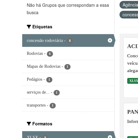
Agência
Não há Grupos que correspondam a essa
busca
concess
Etiquetas
concessão rodoviária
-
8
ACI
Rodovias
-
6
Conce
veícu
Mapas de Rodovias
-
1
alega
Pedágios
-
1
XLS
serviços de...
-
1
transportes
-
1
PAN
Infor
Formatos
XLSX
-
8