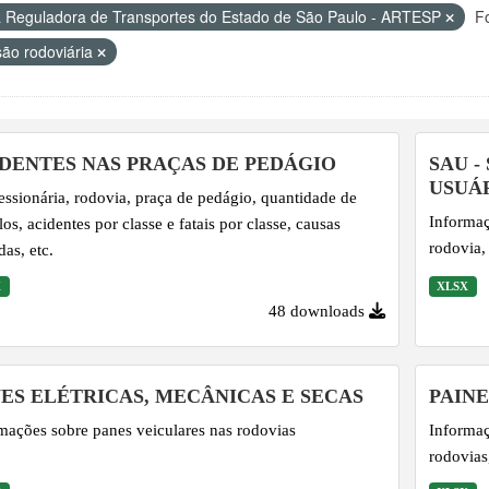
 Reguladora de Transportes do Estado de São Paulo - ARTESP
F
ão rodoviária
DENTES NAS PRAÇAS DE PEDÁGIO
SAU -
USUÁ
ssionária, rodovia, praça de pedágio, quantidade de
Informaç
los, acidentes por classe e fatais por classe, causas
rodovia, 
das, etc.
X
XLSX
48 downloads
ES ELÉTRICAS, MECÂNICAS E SECAS
PAIN
mações sobre panes veiculares nas rodovias
Informaç
rodovias,