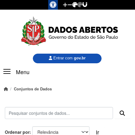
Pular para o conteúdo principal
Entrar com
gov.br
Menu
Conjuntos de Dados
Ir
Ordenar por