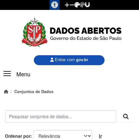
Pular para o conteúdo principal
Entrar com
gov.br
Menu
Conjuntos de Dados
Ir
Ordenar por