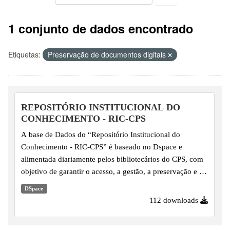
1 conjunto de dados encontrado
Etiquetas:
Preservação de documentos digitais
REPOSITÓRIO INSTITUCIONAL DO
CONHECIMENTO - RIC-CPS
A base de Dados do “Repositório Institucional do
Conhecimento - RIC-CPS” é baseado no Dspace e
alimentada diariamente pelos bibliotecários do CPS, com
objetivo de garantir o acesso, a gestão, a preservação e a
disseminação da produção científica, técnica, tecnológica,
DSpace
artística-cultural e técnica-administrativo produzida em
112 downloads
suas respectivas comunidades. Por enquanto, somente os
trabalhos de conclusão de curso da Unidade de Pós-