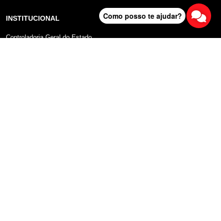
Como posso te ajudar?
INSTITUCIONAL
Controladoria Geral do Estado
Radar Anticorrupção
Portal da Transparência
Lei Geral de Proteção de Dados (LGPD)
Comunicação
DADOS ABERTOS
Sobre o Portal
Manual do Usuário
Planos de Dados Abertos
Declaração sobre uso de Cookies