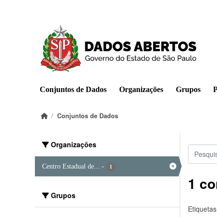
Pular para o conteúdo principal
Conjuntos de Dados
Organizações
Grupos
P
Conjuntos de Dados
Organizações
Centro Estadual de...
-
1
1 co
Grupos
Etiquetas