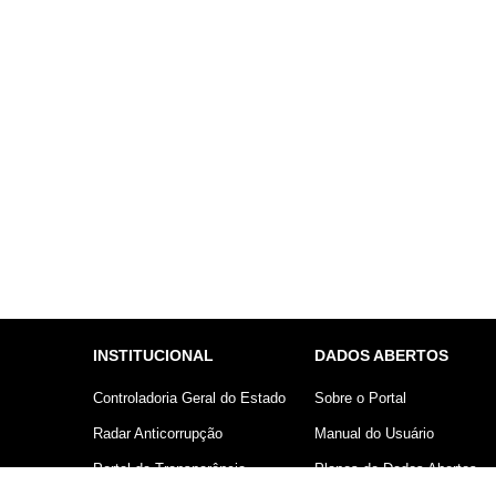
INSTITUCIONAL
DADOS ABERTOS
Controladoria Geral do Estado
Sobre o Portal
Radar Anticorrupção
Manual do Usuário
Portal da Transparência
Planos de Dados Abertos