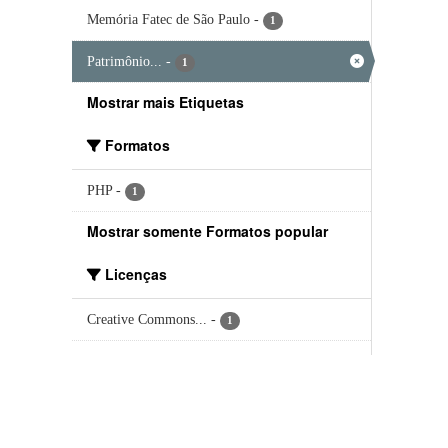
Memória Fatec de São Paulo
-
1
Patrimônio...
-
1
Mostrar mais Etiquetas
Formatos
PHP
-
1
Mostrar somente Formatos popular
Licenças
Creative Commons...
-
1