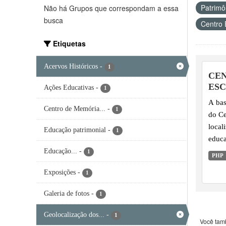
Patrimôn
Não há Grupos que correspondam a essa
busca
Centro 
Etiquetas
Acervos Históricos
-
1
CEN
ESC
Ações Educativas
-
1
A bas
Centro de Memória...
-
1
do Ce
local
Educação patrimonial
-
1
educa
Acerv
Educação...
-
1
PHP
diant
Exposições
-
1
Galeria de fotos
-
1
Geolocalização dos...
-
1
Você tam