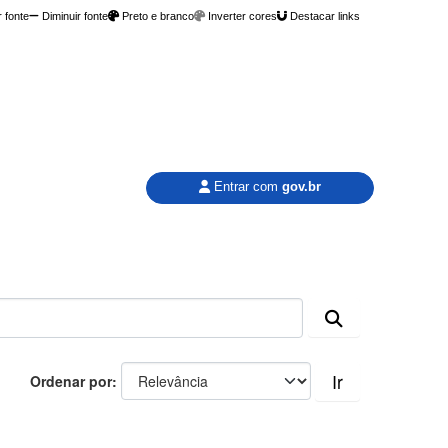
 fonte
Diminuir fonte
Preto e branco
Inverter cores
Destacar links
Entrar com
gov.br
Ir
Ordenar por