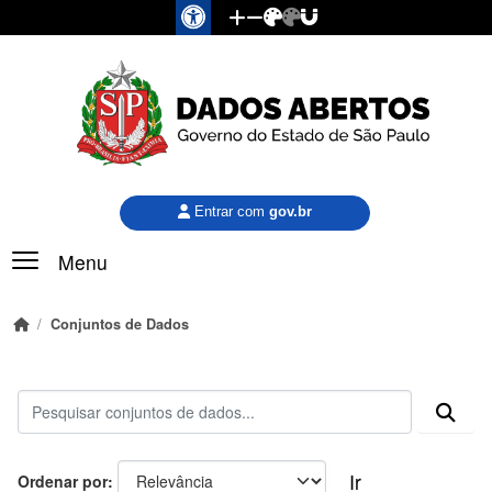
Pular para o conteúdo principal
Entrar com
gov.br
Menu
Conjuntos de Dados
Ir
Ordenar por