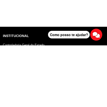
Como posso te ajudar?
INSTITUCIONAL
Controladoria Geral do Estado
Radar Anticorrupção
Portal da Transparência
Lei Geral de Proteção de Dados (LGPD)
Comunicação
DADOS ABERTOS
Sobre o Portal
Manual do Usuário