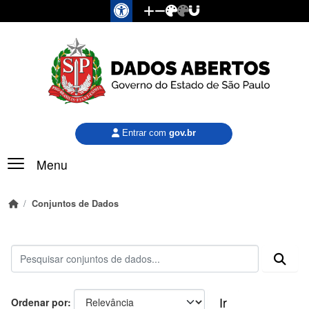
Pular para o conteúdo principal
Entrar com
gov.br
Menu
Conjuntos de Dados
Ir
Ordenar por