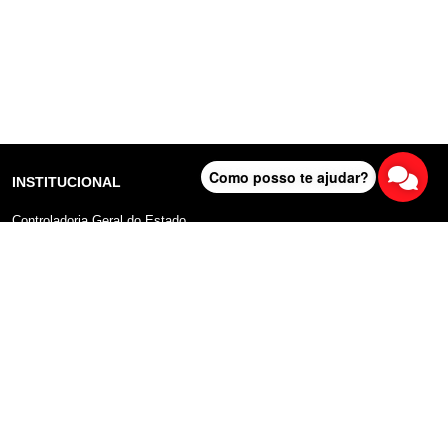
Como posso te ajudar?
INSTITUCIONAL
Controladoria Geral do Estado
Radar Anticorrupção
Portal da Transparência
Lei Geral de Proteção de Dados (LGPD)
Comunicação
DADOS ABERTOS
Sobre o Portal