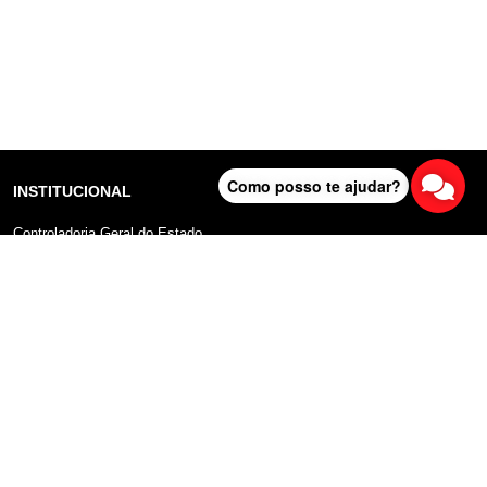
Como posso te ajudar?
INSTITUCIONAL
Controladoria Geral do Estado
Radar Anticorrupção
Portal da Transparência
Lei Geral de Proteção de Dados (LGPD)
Comunicação
DADOS ABERTOS
Sobre o Portal