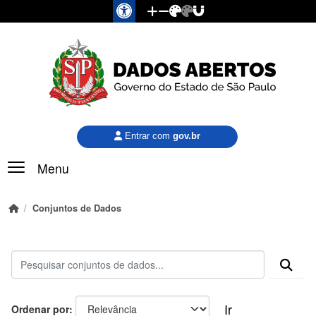
Pular para o conteúdo principal
Entrar com
gov.br
Menu
Conjuntos de Dados
Ir
Ordenar por