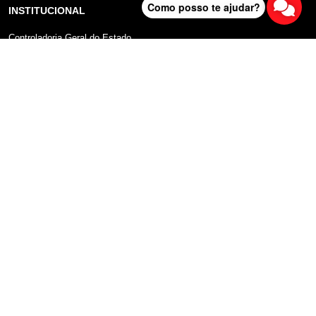
Como posso te ajudar?
INSTITUCIONAL
Controladoria Geral do Estado
Radar Anticorrupção
Portal da Transparência
Lei Geral de Proteção de Dados (LGPD)
Comunicação
DADOS ABERTOS
Sobre o Portal
Manual do Usuário
Planos de Dados Abertos
Declaração sobre uso de Cookies
FALA SP