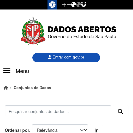
Pular para o conteúdo principal
Entrar com
gov.br
Menu
Conjuntos de Dados
Ir
Ordenar por