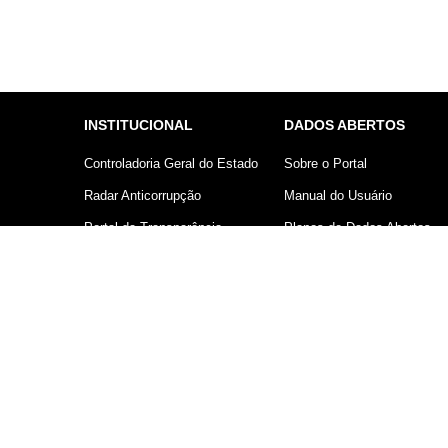
INSTITUCIONAL
DADOS ABERTOS
Controladoria Geral do Estado
Sobre o Portal
Radar Anticorrupção
Manual do Usuário
Portal da Transparência
Planos de Dados Abertos
Lei Geral de Proteção de
Declaração sobre uso de
Dados (LGPD)
Cookies
Comunicação