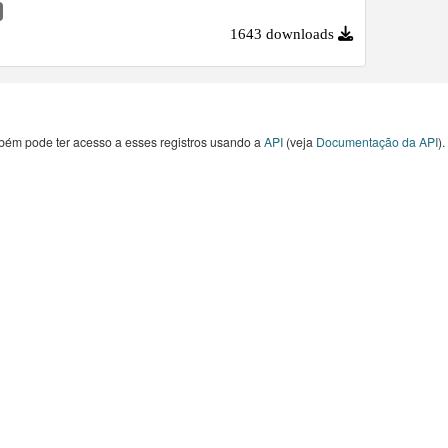
estudos hidrológicos, ambientais e de planejamento
orial.
1643 downloads
bém pode ter acesso a esses registros usando a
API
(veja
Documentação da API
).