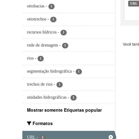
para 
URL
ottobacias
-
1
territ
ottotrechos
-
1
recursos hídricos
-
1
Você tam
rede de drenagem
-
1
rios
-
1
segmentação hidrográfica
-
1
trechos de rios
-
1
unidades hidrográficas
-
1
Mostrar somente Etiquetas popular
Formatos
URL
-
3