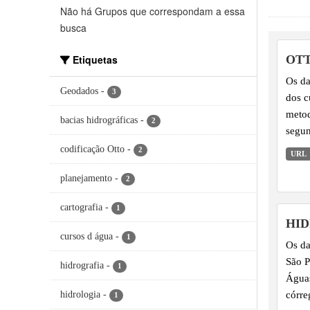
Não há Grupos que correspondam a essa
busca
Etiquetas
OT
Os da
Geodados
-
3
dos c
metod
bacias hidrográficas
-
2
segun
Sanea
codificação Otto
-
2
URL
rios 
planejamento
-
facil
2
hidro
cartografia
-
1
gestã
HI
cursos d água
-
1
Os da
São P
hidrografia
-
1
Águas
córre
hidrologia
-
1