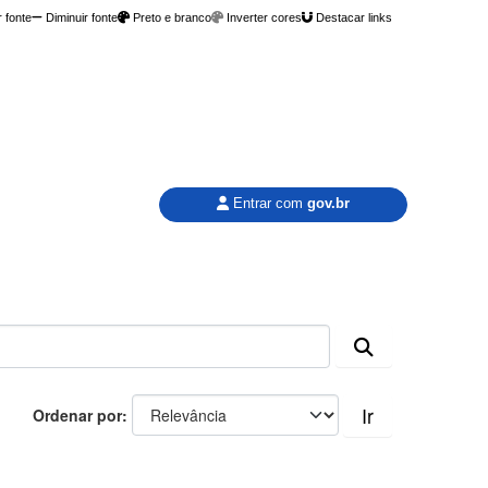
 fonte
Diminuir fonte
Preto e branco
Inverter cores
Destacar links
Entrar com
gov.br
Ir
Ordenar por