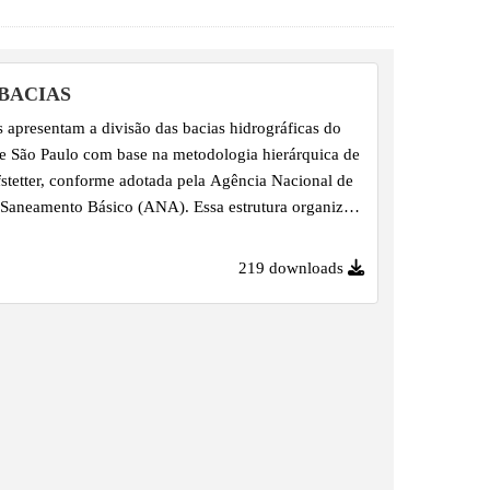
BACIAS
 apresentam a divisão das bacias hidrográficas do
e São Paulo com base na metodologia hierárquica de
fstetter, conforme adotada pela Agência Nacional de
Saneamento Básico (ANA). Essa estrutura organiza o
io em unidades hidrográficas padronizadas, permitindo
o integrada da rede de drenagem e apoiando a
219 downloads
escentralizada dos recursos hídricos.