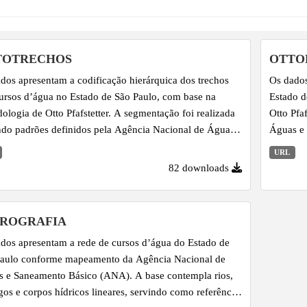
TOTRECHOS
OTTO
dos apresentam a codificação hierárquica dos trechos
Os dados
ursos d’água no Estado de São Paulo, com base na
Estado d
ologia de Otto Pfafstetter. A segmentação foi realizada
Otto Pfa
do padrões definidos pela Agência Nacional de Águas e
Águas e 
mento Básico (ANA), permitindo a organização dos
territór
URL
em unidades hidrográficas padronizadas. Essa estrutura
uma visã
82 downloads
ita a análise integrada das bacias, subsidiando estudos
gestão d
lógicos, modelagens e o planejamento de ações de
o territorial e ambiental.
DROGRAFIA
dos apresentam a rede de cursos d’água do Estado de
aulo conforme mapeamento da Agência Nacional de
 e Saneamento Básico (ANA). A base contempla rios,
gos e corpos hídricos lineares, servindo como referência