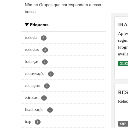
Não há Grupos que correspondam a essa
busca
Etiquetas
IRA
Apres
rodovia
-
3
segun
Progr
rodovias
-
2
avali
diver
balanças
-
1
XLS
ferid
conservação
-
1
contagem
-
1
RES
estradas
-
1
Relaç
fiscalização
-
1
irap
-
1
SHP