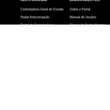
Controladoria Geral do Estado
Sobre o Portal
Radar Anticorrupção
Manual do Usuário
Portal da Transparência
Planos de Dados Abertos
Lei Geral de Proteção de
Declaração sobre uso de
Dados (LGPD)
Cookies
Comunicação
Controladoria Geral do Estado d
V 1.0.250 - © Copyright 2026 - Prodesp - Comp