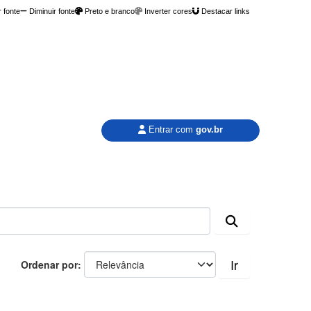
 fonte
Diminuir fonte
Preto e branco
Inverter cores
Destacar links
Entrar com
gov.br
Ir
Ordenar por