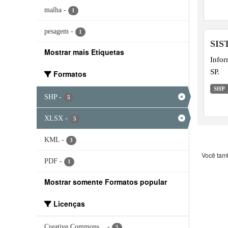
malha
-
1
pesagem
-
1
SIS
Mostrar mais Etiquetas
Infor
SP.
Formatos
SHP
SHP
-
5
XLSX
-
5
KML
-
3
Você tam
PDF
-
1
Mostrar somente Formatos popular
Licenças
Creative Commons...
-
5