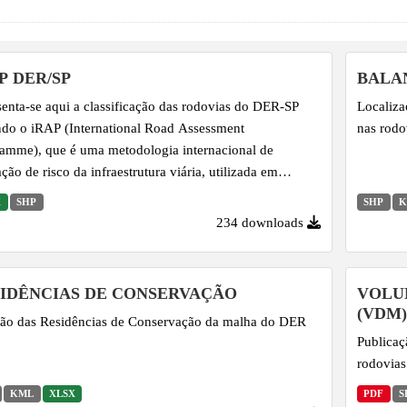
P DER/SP
BALA
enta-se aqui a classificação das rodovias do DER-SP
Localiza
do o iRAP (International Road Assessment
nas rodo
amme), que é uma metodologia internacional de
ação de risco da infraestrutura viária, utilizada em
sos países para identificar e reduzir o risco de mortes e
X
SHP
SHP
K
os graves no trânsito.
234 downloads
IDÊNCIAS DE CONSERVAÇÃO
VOLU
(VDM)
ão das Residências de Conservação da malha do DER
Publica
rodovias
KML
XLSX
PDF
S