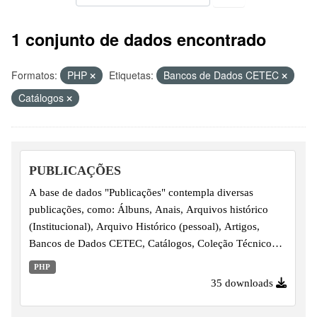
1 conjunto de dados encontrado
Formatos:
PHP
Etiquetas:
Bancos de Dados CETEC
Catálogos
PUBLICAÇÕES
A base de dados "Publicações" contempla diversas
publicações, como: Álbuns, Anais, Arquivos histórico
(Institucional), Arquivo Histórico (pessoal), Artigos,
Bancos de Dados CETEC, Catálogos, Coleção Técnico
Padre Anchieta, Dissertações, FEPESP, FETEPS,
PHP
Hemeroteca, Legislação, Lives, <asterclass e Vídeos
35 downloads
Institucionais, Livros, Material Didático, Puclicações CPS,
Revistas, Revista Perspectiv@s, SIPLAM, SEMTEC,