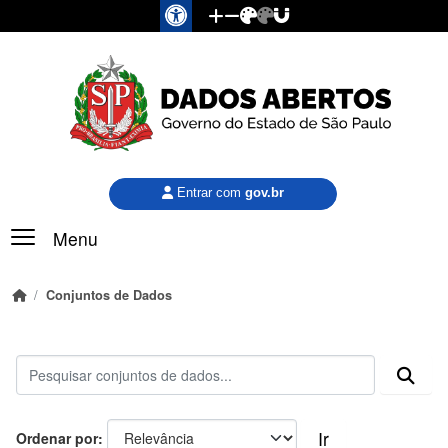
Pular para o conteúdo principal
Entrar com
gov.br
Menu
Conjuntos de Dados
Ir
Ordenar por