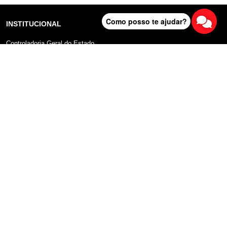
Como posso te ajudar?
INSTITUCIONAL
Controladoria Geral do Estado
Radar Anticorrupção
Portal da Transparência
Lei Geral de Proteção de Dados (LGPD)
Comunicação
DADOS ABERTOS
Sobre o Portal
Manual do Usuário
Planos de Dados Abertos
Declaração sobre uso de Cookies