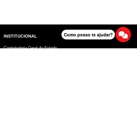
Como posso te ajudar?
INSTITUCIONAL
Controladoria Geral do Estado
Radar Anticorrupção
Portal da Transparência
Lei Geral de Proteção de Dados (LGPD)
Comunicação
DADOS ABERTOS
Sobre o Portal
Manual do Usuário
Planos de Dados Abertos