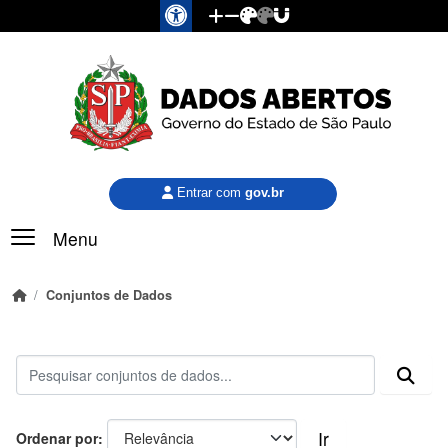
Pular para o conteúdo principal
Entrar com
gov.br
Menu
Conjuntos de Dados
Ir
Ordenar por