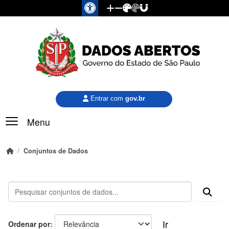
Pular para o conteúdo principal
Entrar com
gov.br
Menu
Conjuntos de Dados
Ir
Ordenar por