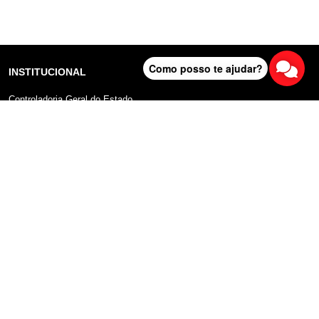
Como posso te ajudar?
INSTITUCIONAL
Controladoria Geral do Estado
Radar Anticorrupção
Portal da Transparência
Lei Geral de Proteção de Dados (LGPD)
Comunicação
DADOS ABERTOS
Sobre o Portal
Manual do Usuário
Planos de Dados Abertos