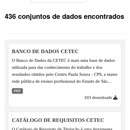
436 conjuntos de dados encontrados
BANCO DE DADOS CETEC
O Banco de Dados da CETEC é mais uma base de dados
utilizada para dar conhecimento do trabalho e dos
resultados obtidos pelo Centro Paula Souza - CPS, a maior
rede pública de ensino profissional do Estado de São
Paulo e também uma das maiores redes públicas do Brasil
PHP
e da América do Sul. Os dados são referentes ao processo
103 downloads
de seleção (Vestibulinho) e às matrículas iniciais e estão
organizados por períodos semestrais. As consultas podem
ser feitas de inúmeras formas e os dados podem ser
CATÁLOGO DE REQUISITOS CETEC
obtidos por: Unidade do Ensino Educação Básica -
O Catálogo de Requisito de Titulação é uma ferramenta
Ensino Médio Eixo Tecnológico - Ensinos Técnico e...