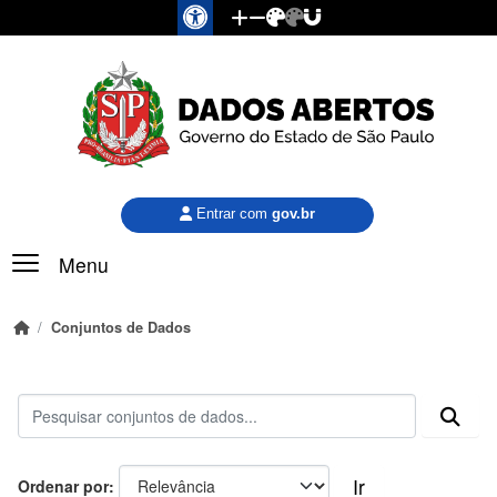
Pular para o conteúdo principal
Entrar com
gov.br
Menu
Conjuntos de Dados
Ir
Ordenar por