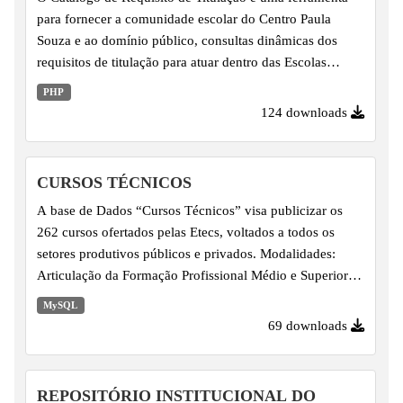
para fornecer a comunidade escolar do Centro Paula
Souza e ao domínio público, consultas dinâmicas dos
requisitos de titulação para atuar dentro das Escolas
Técnicas do Centro Paula Souza. Nestas consultas é
PHP
possível obter informações sobre as Habilitações existente
124 downloads
em cada Escola e quais os Componentes Curriculares e
Titulações dos professores que podem ministrar esses
Componentes respectivamente.
CURSOS TÉCNICOS
A base de Dados “Cursos Técnicos” visa publicizar os
262 cursos ofertados pelas Etecs, voltados a todos os
setores produtivos públicos e privados. Modalidades:
Articulação da Formação Profissional Médio e Superior -
AMAS, Curso Técnico Integrada ao Ensino Médio - EJA,
MySQL
Cursos Técnicos - Modalidade Aberta, Cursos Técnicos -
69 downloads
Modalidade Online, Cursos Técnicos - Modalidade
Presencial, Cursos Técnicos - Modalidade semipresencial,
Ensino Médio, Ensino Médio integrado a qualificação
REPOSITÓRIO INSTITUCIONAL DO