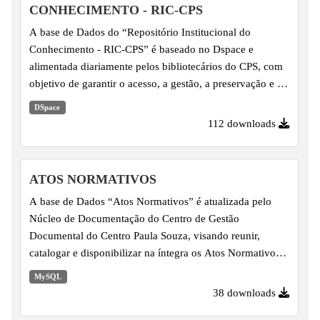
profissional - M-Q-Tec, Ensino Médio integrado ao
CONHECIMENTO - RIC-CPS
técnico em período integral - M-Tec-PI, Ensino Médio
A base de Dados do “Repositório Institucional do
integrado ao...
Conhecimento - RIC-CPS” é baseado no Dspace e
alimentada diariamente pelos bibliotecários do CPS, com
objetivo de garantir o acesso, a gestão, a preservação e a
disseminação da produção científica, técnica, tecnológica,
DSpace
artística-cultural e técnica-administrativo produzida em
112 downloads
suas respectivas comunidades. Por enquanto, somente os
trabalhos de conclusão de curso da Unidade de Pós-
Graduação, Extensão e Pesquisa (Upep); da Unidade de
ATOS NORMATIVOS
Ensino Superior de Graduação (Cesu) e da Unidade de
A base de Dados “Atos Normativos” é atualizada pelo
Ensino Médio e Técnico (Cetec) estão disponíveis no
Núcleo de Documentação do Centro de Gestão
RIC-CPS,...
Documental do Centro Paula Souza, visando reunir,
catalogar e disponibilizar na íntegra os Atos Normativos
relacionados ou de interesse com o Centro Paula Souza.
MySQL
38 downloads