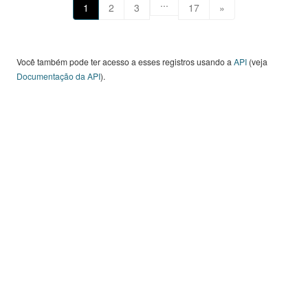
...
1
2
3
17
»
Você também pode ter acesso a esses registros usando a
API
(veja
Documentação da API
).