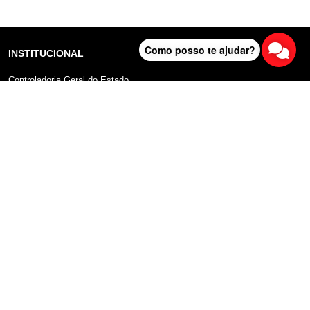
Como posso te ajudar?
INSTITUCIONAL
Controladoria Geral do Estado
Radar Anticorrupção
Portal da Transparência
Lei Geral de Proteção de Dados (LGPD)
Comunicação
DADOS ABERTOS
Sobre o Portal
Manual do Usuário
Planos de Dados Abertos
Declaração sobre uso de Cookies