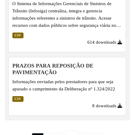
O Sistema de Informações Gerenciais de Sinistros de
atualização pelos fornecedores dos dados - Corpo de
Trânsito (Infosiga) centraliza, integra e gerencia
Bombeiros, Polícia...
informações referentes a sinistros de trânsito. Acesse
recursos com dados públicos sobre segurança viária no
Estado de São Paulo. Os dados sobre Eventos de Sinistro
CSV
são apresentados em arquivos CSV consolidados
614 downloads
mensalmente, por volta do dia 15 do mês subsequente.
Importante salientar que linhas já lançadas podem ter seus
dados revisados, em virtude da atualização pelos
PRAZOS PARA REPOSIÇÃO DE
fornecedores dos dados - Corpo de Bombeiros, Polícia
PAVIMENTAÇÃO
Civil do Estado de São Paulo (PCSP), Polícia Militar do
Informações enviadas pelos prestadores para que seja
Estado de São...
apurado o cumprimento da Deliberação nº 1.324/2022
CSV
8 downloads