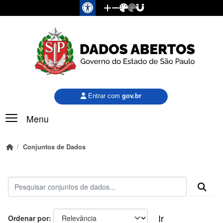
Pular para o conteúdo principal
Entrar com
gov.br
Menu
Conjuntos de Dados
Ir
Ordenar por