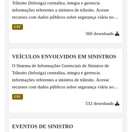
Trânsito (Infosiga) centraliza, integra e gerencia
informações referentes a sinistros de trânsito. Acesse
recursos com dados públicos sobre segurança viária no
Estado de São Paulo. Os dados sobre Pessoas Envolvidas
CSV
em Sinistros são apresentados em arquivos CSV
360 downloads
consolidados mensalmente, por volta do dia 15 do mês
subsequente, e complementam as informações de Eventos
de Sinistro. Importante salientar que linhas já lançadas
VEÍCULOS ENVOLVIDOS EM SINISTROS
podem ter seus dados revisados, em virtude da
O Sistema de Informações Gerenciais de Sinistros de
atualização pelos fornecedores dos dados - Corpo de
Trânsito (Infosiga) centraliza, integra e gerencia
Bombeiros, Polícia...
informações referentes a sinistros de trânsito. Acesse
recursos com dados públicos sobre segurança viária no
Estado de São Paulo. Os dados sobre Veículos Envolvidos
CSV
em Sinistros são apresentados em arquivos CSV
532 downloads
consolidados mensalmente, por volta do dia 15 do mês
subsequente, e complementam as informações de Eventos
de Sinistro. Importante salientar que linhas já lançadas
EVENTOS DE SINISTRO
podem ter seus dados revisados, em virtude da