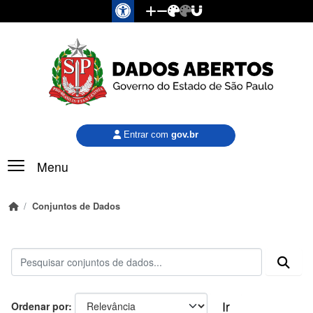
Pular para o conteúdo principal
Entrar com
gov.br
Menu
Conjuntos de Dados
Ir
Ordenar por