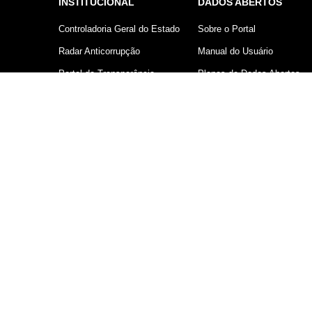
INSTITUCIONAL
DADOS ABERTOS
Controladoria Geral do Estado
Sobre o Portal
Radar Anticorrupção
Manual do Usuário
Portal da Transparência
Planos de Dados Abertos
Lei Geral de Proteção de
Declaração sobre uso de
Dados (LGPD)
Cookies
Comunicação
Controladoria Geral do Estado d
V 1.0.250 - © Copyright 2026 - Prodesp - Comp