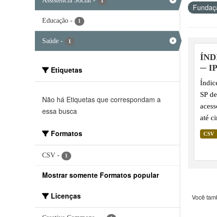
Assistência Social
-
1
Fundaçã
Educação
-
1
Saúde
-
1
ÍND
─ I
Etiquetas
Índic
SP de
Não há Etiquetas que correspondam a
acess
essa busca
até c
Formatos
CSV
CSV
-
1
Mostrar somente Formatos popular
Licenças
Você tam