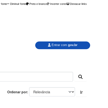
 fonte
Diminuir fonte
Preto e branco
Inverter cores
Destacar links
Entrar com
gov.br
Ir
Ordenar por