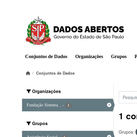
Pular para o conteúdo principal
Conjuntos de Dados
Organizações
Grupos
P
Conjuntos de Dados
Organizações
Fundação Sistema...
-
1
1 co
Grupos
Grupos: