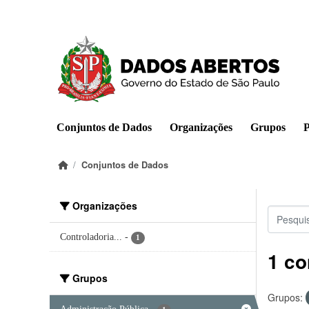
Pular para o conteúdo principal
Conjuntos de Dados
Organizações
Grupos
P
Conjuntos de Dados
Organizações
Controladoria...
-
1
1 co
Grupos
Grupos: