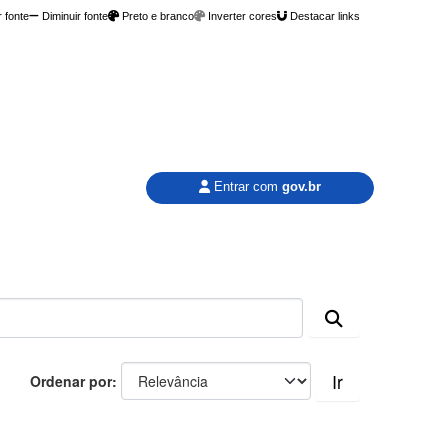
 fonte
Diminuir fonte
Preto e branco
Inverter cores
Destacar links
Entrar com
gov.br
Ir
Ordenar por