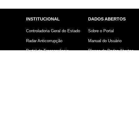
INSTITUCIONAL
DADOS ABERTOS
Controladoria Geral do Estado
Sobre o Portal
Radar Anticorrupção
Manual do Usuário
Portal da Transparência
Planos de Dados Abertos
Lei Geral de Proteção de
Declaração sobre uso de
Dados (LGPD)
Cookies
Comunicação
Controladoria Geral do Estado d