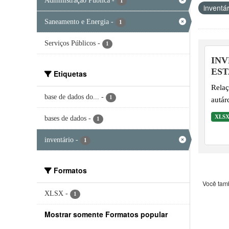
Administração Pública
-
1
inventá
Saneamento e Energia
-
1
Serviços Públicos
-
1
INV
EST
Etiquetas
Relaç
base de dados do...
-
1
autár
XLS
bases de dados
-
1
inventário
-
1
Formatos
Você tam
XLSX
-
1
Mostrar somente Formatos popular