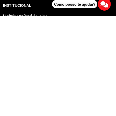
Como posso te ajudar?
INSTITUCIONAL
Controladoria Geral do Estado
Radar Anticorrupção
Portal da Transparência
Lei Geral de Proteção de Dados (LGPD)
Comunicação
DADOS ABERTOS
Sobre o Portal
Manual do Usuário
Planos de Dados Abertos
Declaração sobre uso de Cookies
FALA SP