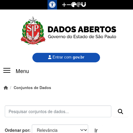
Pular para o conteúdo principal
Entrar com
gov.br
Menu
Conjuntos de Dados
Ir
Ordenar por