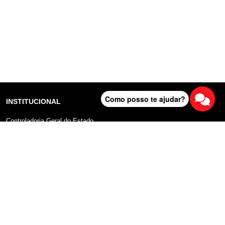
Como posso te ajudar?
INSTITUCIONAL
Controladoria Geral do Estado
Radar Anticorrupção
Portal da Transparência
Lei Geral de Proteção de Dados (LGPD)
Comunicação
DADOS ABERTOS