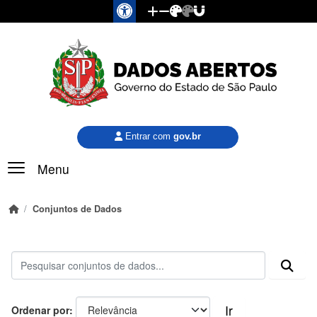
Pular para o conteúdo principal
Entrar com
gov.br
Menu
Conjuntos de Dados
Ir
Ordenar por