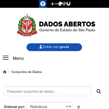
Pular para o conteúdo principal
Entrar com
gov.br
Menu
Conjuntos de Dados
Ir
Ordenar por