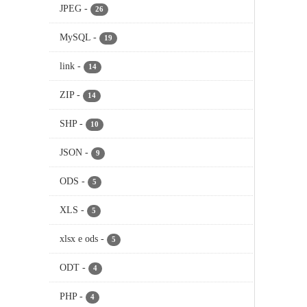
JPEG
-
26
MySQL
-
19
link
-
14
ZIP
-
14
SHP
-
10
JSON
-
9
ODS
-
5
XLS
-
5
xlsx e ods
-
5
ODT
-
4
PHP
-
4