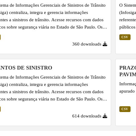
tema de Informações Gerenciais de Sinistros de Trânsito
O Sistem
siga) centraliza, integra e gerencia informações
(Infosig
entes a sinistros de trânsito. Acesse recursos com dados
referent
cos sobre segurança viária no Estado de São Paulo. Os
públicos
 sobre Pessoas Envolvidas em Sinistros são
dados so
CSV
entados em arquivos CSV consolidados mensalmente,
apresent
360 downloads
olta do dia 15 do mês subsequente, e complementam as
por volt
mações de Eventos de Sinistro. Importante salientar que
informaç
s já lançadas podem ter seus dados revisados, em virtude
linhas j
NTOS DE SINISTRO
PRAZ
ualização pelos fornecedores dos dados - Corpo de
da atual
PAVI
tema de Informações Gerenciais de Sinistros de Trânsito
iros, Polícia...
Bombeiro
Informaç
siga) centraliza, integra e gerencia informações
apurado 
entes a sinistros de trânsito. Acesse recursos com dados
cos sobre segurança viária no Estado de São Paulo. Os
 sobre Eventos de Sinistro são apresentados em
CSV
vos CSV consolidados mensalmente, por volta do dia 15
614 downloads
s subsequente. Importante salientar que linhas já
das podem ter seus dados revisados, em virtude da
ização pelos fornecedores dos dados - Corpo de