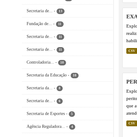
Secretaria de...
-
13
EXA
Fundação de...
-
11
Explo
reali
Secretaria de...
-
11
habil
Secretaria de...
-
11
CSV
Controladoria...
-
10
Secretaria da Educação
-
10
PER
Secretaria da...
-
8
Explo
perit
Secretaria de...
-
6
que a
atend
Secretaria de Esportes
-
5
CSV
Agência Reguladora...
-
4