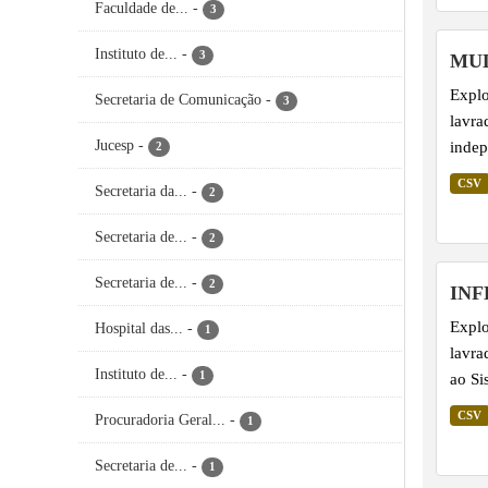
Faculdade de...
-
3
Instituto de...
-
3
MUL
Explo
Secretaria de Comunicação
-
3
lavra
Jucesp
-
indep
2
CSV
Secretaria da...
-
2
Secretaria de...
-
2
Secretaria de...
-
2
INF
Explo
Hospital das...
-
1
lavra
Instituto de...
-
1
ao Si
CSV
Procuradoria Geral...
-
1
Secretaria de...
-
1