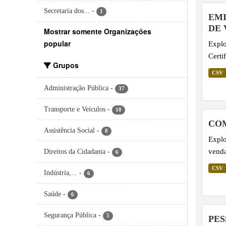
Secretaria dos...
-
1
EMI
DE 
Mostrar somente Organizações
popular
Explo
Certi
Grupos
CSV
Administração Pública
-
37
Transporte e Veículos
-
18
CO
Assistência Social
-
8
Explo
venda
Direitos da Cidadania
-
6
CSV
Indústria,...
-
6
Saúde
-
6
Segurança Pública
-
5
PES