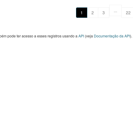
iros, Polícia Civil do Estado de São Paulo (PCSP),
...
1
2
3
22
ia Militar do Estado de São...
bém pode ter acesso a esses registros usando a
API
(veja
Documentação da API
).