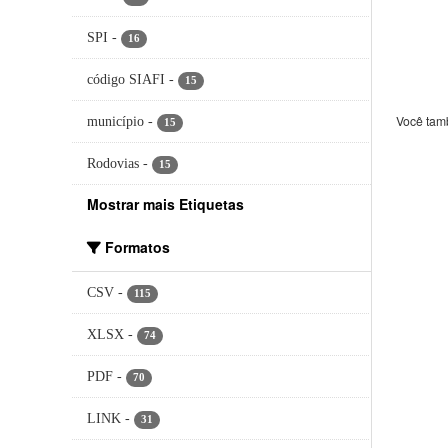
Bombe
SPI
-
16
Políc
código SIAFI
-
15
Você tam
município
-
15
Rodovias
-
15
Mostrar mais Etiquetas
Formatos
CSV
-
115
XLSX
-
74
PDF
-
70
LINK
-
31