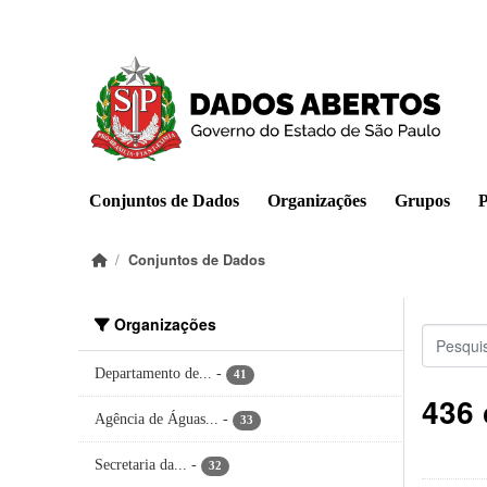
Pular para o conteúdo principal
Conjuntos de Dados
Organizações
Grupos
P
Conjuntos de Dados
Organizações
Departamento de...
-
41
436 
Agência de Águas...
-
33
Secretaria da...
-
32