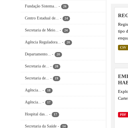
Fundação Sistema...
-
26
REG
Centro Estadual de...
-
24
Regis
Secretaria de Meio...
-
tipo 
24
enqu
Agência Reguladora...
-
20
CSV
Departamento...
-
20
Secretaria de...
-
20
EMI
Secretaria de...
-
19
HAB
Agência...
-
18
Explo
Carte
Agência...
-
17
Hospital das...
-
17
PDF
Secretaria da Saúde
-
14