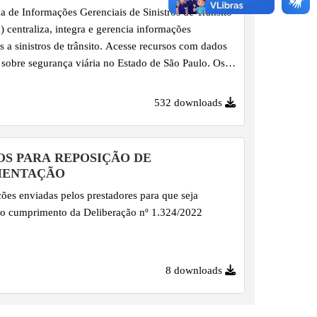
a de Informações Gerenciais de Sinistros de Trânsito
a) centraliza, integra e gerencia informações
es a sinistros de trânsito. Acesse recursos com dados
 sobre segurança viária no Estado de São Paulo. Os
bre Veículos Envolvidos em Sinistros são
ados em arquivos CSV consolidados mensalmente,
532 downloads
a do dia 15 do mês subsequente, e complementam as
ões de Eventos de Sinistro. Importante salientar que
á lançadas podem ter seus dados revisados, em virtude
OS PARA REPOSIÇÃO DE
ização pelos fornecedores dos dados - Corpo de
MENTAÇÃO
s, Polícia...
ões enviadas pelos prestadores para que seja
o cumprimento da Deliberação nº 1.324/2022
8 downloads