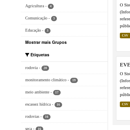
O Sis
Agricultura
-
4
(Info
Comunicação
-
refer
3
públi
Educação
-
3
dados
CSV
apres
Mostrar mais Grupos
por v
infor
Etiquetas
linha
EVE
da at
rodovia
-
20
O Sis
Bombe
monitoramento climático
-
(Info
19
refer
meio ambiente
-
17
públi
dados
escassez hídrica
-
CSV
16
arqui
do mê
rodovias
-
16
lança
seca
-
atual
16